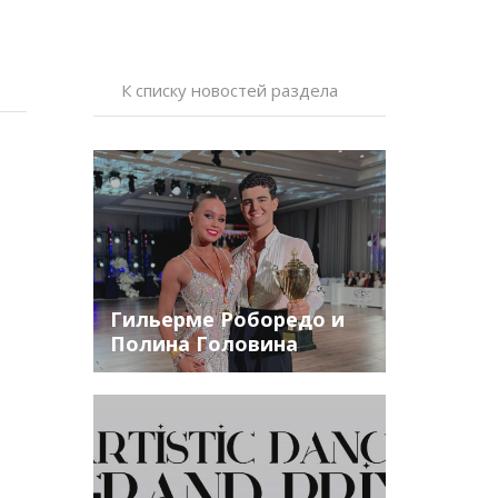
К списку новостей раздела
Гильерме Роборедо и
Полина Головина
победители World
Grand Prix WDC AL 2024