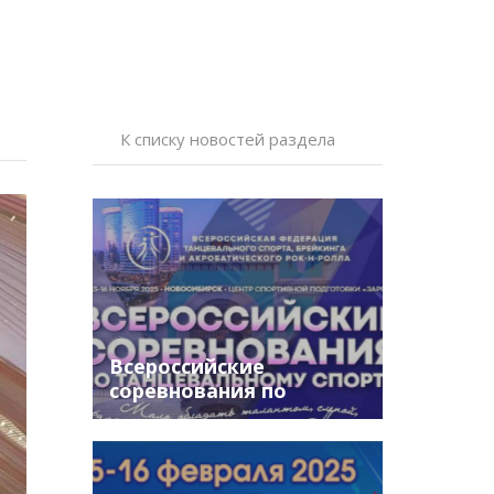
К списку новостей раздела
Всероссийские
соревнования по
бальным танцам г.
Новосибирск.
Расписание. Заходы и
результаты