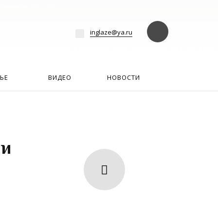
езде
Найти
inglaze@ya.ru
ЬЕ
ВИДЕО
НОВОСТИ
 и