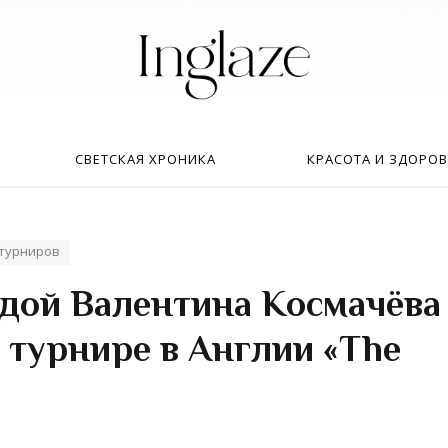
Искать:
в
СВЕТСКАЯ ХРОНИКА
КРАСОТА И ЗДОРОВ
турниров
дой Валентина Космачёва
 турнире в Англии «The