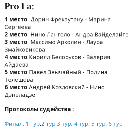
Pro La:
1 место
Дорин Фрекаутану - Марина
Сергеева
2 место
Нино Лангело - Андра Вайделайте
3 место
Массимо Арколин - Лаура
Змайковикова
4 место
Кирилл Белоруков - Валерия
Айдаева
5 место
Павел Звычайный - Полина
Телешова
6 место
Андрей Козловский - Нино
Дзнеладзе
Протоколы судейства :
Финал
,
1 тур
,
2 тур
,
3 тур
,
4 тур
,
5 тур
,
6 тур