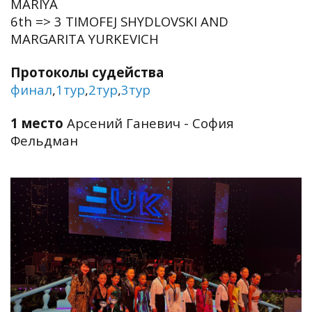
MARIYA
6th => 3 TIMOFEJ SHYDLOVSKI AND
MARGARITA YURKEVICH
Протоколы судейства
финал
,
1тур
,
2тур
,
3тур
1 место
Арсений Ганевич - София
Фельдман