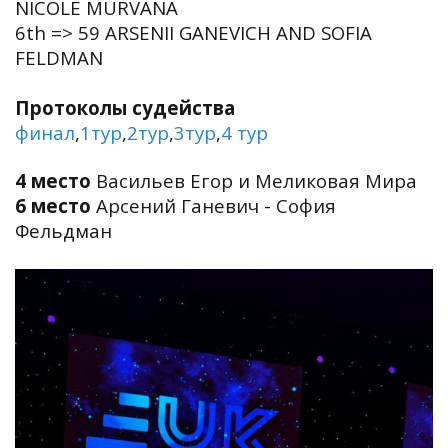
NICOLE MURVANA
6th => 59 ARSENII GANEVICH AND SOFIA
FELDMAN
Протоколы судейства
финал
,
1тур
,
2тур
,
3тур
,
4 тур
4 место
Васильев Егор и Меликовая Мира
6 место
Арсений Ганевич - София
Фельдман