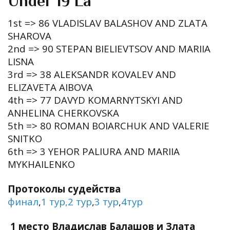
Under 19 La
1st => 86 VLADISLAV BALASHOV AND ZLATA
SHAROVA
2nd => 90 STEPAN BIELIEVTSOV AND MARIIA
LISNA
3rd => 38 ALEKSANDR KOVALEV AND
ELIZAVETA AIBOVA
4th => 77 DAVYD KOMARNYTSKYI AND
ANHELINA CHERKOVSKA
5th => 80 ROMAN BOIARCHUK AND VALERIE
SNITKO
6th => 3 YEHOR PALIURA AND MARIIA
MYKHAILENKO
Протоколы судейства
финал
,
1 тур
,2 тур
,
3 тур
,
4тур
1 место Владислав Балашов и Злата