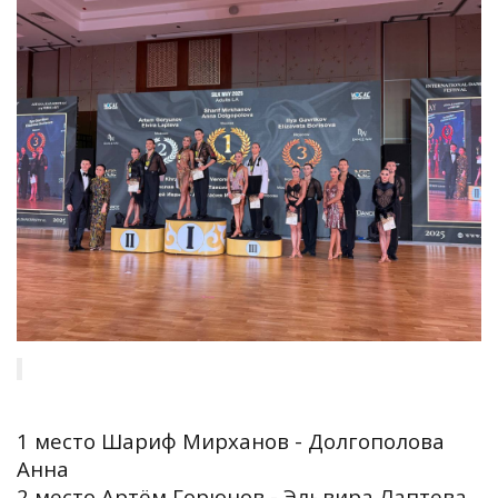
1 место Шариф Мирханов - Долгополова
Анна
2 место Артём Горюнов - Эльвира Лаптева