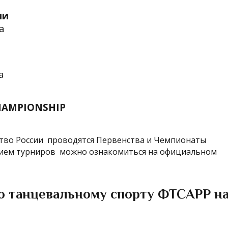
ии
а
а
HAMPIONSHIP
тво России проводятся Первенства и Чемпионаты
нием турниров можно ознакомиться на официальном
о танцевальному спорту ФТСАРР н