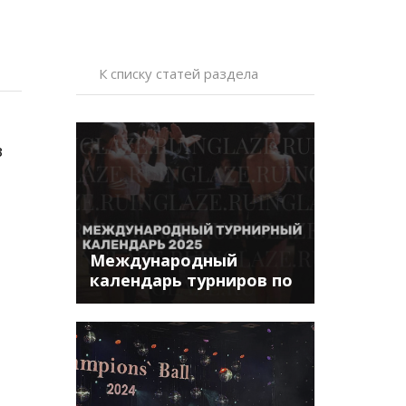
К списку статей раздела
в
Международный
календарь турниров по
бальным танцам в 2025
году.