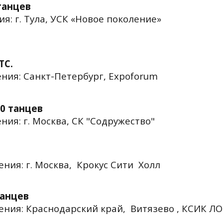
танцев
я: г. Тула, УСК «Новое поколение»
ТС.
дения: Санкт-Петербург, Expoforum
0 танцев
ения: г. Москва,
СК "Содружество"
С
дения: г. Москва, Крокус Сити Холл
танцев
едения: Краснодарский край, Витязево , КСИК Л