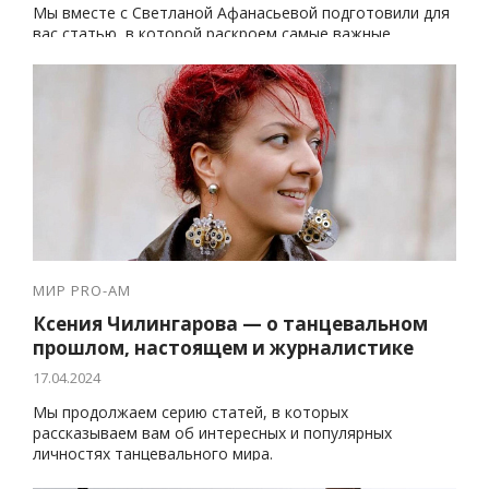
Мы вместе с Светланой Афанасьевой подготовили для
вас статью, в которой раскроем самые важные
моменты и детали, которые смогут улучшить ваш
результат не только на Блэкпуле, но и на любых других
турнирах.
МИР PRO-AM
Ксения Чилингарова — о танцевальном
прошлом, настоящем и журналистике
17.04.2024
Мы продолжаем серию статей, в которых
рассказываем вам об интересных и популярных
личностях танцевального мира.