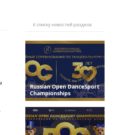
К списку новостей раздела
м
Russian Open DanceSport
Championships
состоится в Санкт-
Петербурге
.