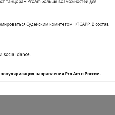
аст танцорам ProAm больше возможностей для
рмироваться Судейским комитетом ФТСАРР. В состав
 social dance.
популяризация направления Pro Am в России.