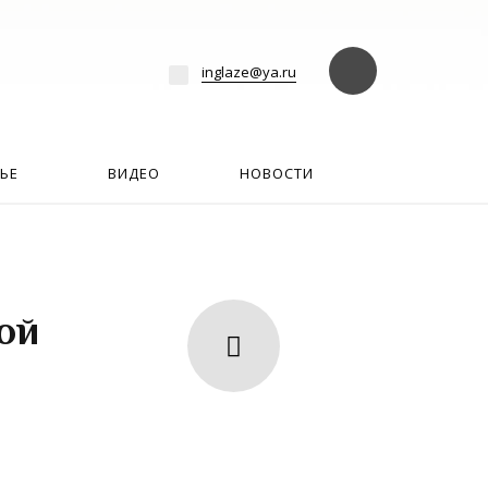
езде
Найти
inglaze@ya.ru
ЬЕ
ВИДЕО
НОВОСТИ
ой