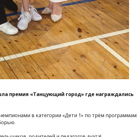
рошла премия «Танцующий город» где награждались
емпионами в категории «Дети 1» по трём программам
борью.
ельщиков, родителей и педагогов дуэта!