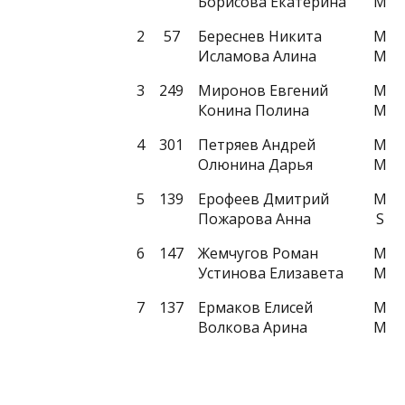
Борисова Екатерина
M
2
57
Береснев Никита
M
Исламова Алина
M
3
249
Миронов Евгений
M
Конина Полина
M
4
301
Петряев Андрей
M
Олюнина Дарья
M
5
139
Ерофеев Дмитрий
M
Пожарова Анна
S
6
147
Жемчугов Роман
M
Устинова Елизавета
M
7
137
Ермаков Елисей
M
Волкова Арина
M