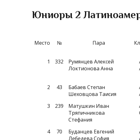
Юниоры 2 Латиноамер
Место
№
Пара
Кл
1
332
Румянцев Алексей
Локтионова Анна
2
43
Бабаев Степан
Шеховцова Таисия
3
239
Матушкин Иван
Тряпичникова
Стефания
4
70
Буданцев Евгений
Лебедева София