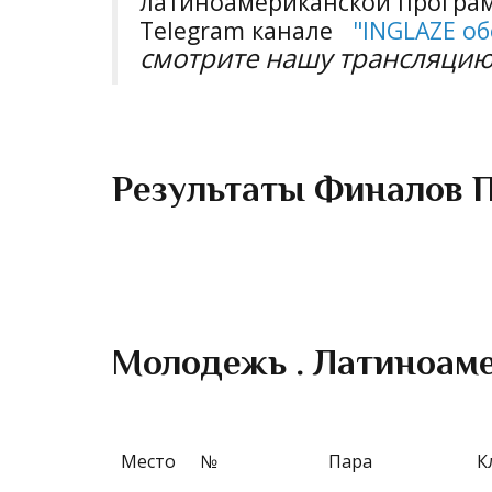
латиноамериканской програм
Telegram канале
"
INGLAZE об
смотрите нашу трансляцию 
Результаты Финалов 
Молодежь . Латиноам
Место
№
Пара
К