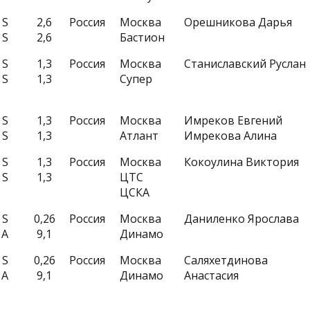
S
2,6
Россия
Москва
Орешникова Дарья
S
2,6
Бастион
S
1,3
Россия
Москва
Станиславский Руслан
S
1,3
Супер
S
1,3
Россия
Москва
Имреков Евгений
S
1,3
Атлант
Имрекова Алина
S
1,3
Россия
Москва
Кокоулина Виктория
S
1,3
ЦТС
ЦСКА
S
0,26
Россия
Москва
Даниленко Ярослава
A
9,1
Динамо
S
0,26
Россия
Москва
Саляхетдинова
A
9,1
Динамо
Анастасия