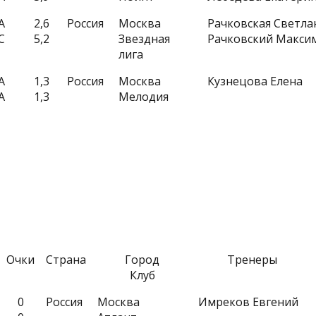
A
2,6
Россия
Москва
Рачковская Светла
C
5,2
Звездная
Рачковский Макси
лига
A
1,3
Россия
Москва
Кузнецова Елена
A
1,3
Мелодия
Очки
Страна
Город
Тренеры
Клуб
0
Россия
Москва
Имреков Евгений