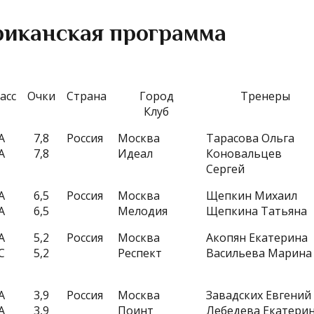
иканская программа
асс
Очки
Страна
Город
Тренеры
Клуб
A
7,8
Россия
Москва
Тарасова Ольга
A
7,8
Идеал
Коновальцев
Сергей
A
6,5
Россия
Москва
Щепкин Михаил
A
6,5
Мелодия
Щепкина Татьяна
A
5,2
Россия
Москва
Акопян Екатерина
C
5,2
Респект
Васильева Марин
A
3,9
Россия
Москва
Завадских Евгений
A
3,9
Поинт
Лебедева Екатери