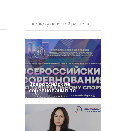
К списку новостей раздела
Всероссийские
соревнования по
бальным танцам г.
Новосибирск.
Расписание. Заходы и
результаты