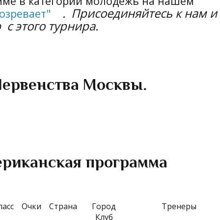
ме в категории молодежь
на нашем
. Присоединяйтесь к нам и
озревает
"
с этого турнира.
Первенства Москвы.
ериканская программа
ласс
Очки
Страна
Город
Тренеры
Клуб