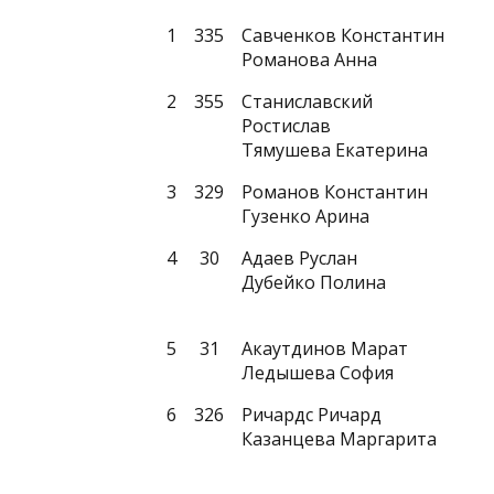
1
335
Савченков Константин
Романова Анна
2
355
Станиславский
Ростислав
Тямушева Екатерина
3
329
Романов Константин
Гузенко Арина
4
30
Адаев Руслан
Дубейко Полина
5
31
Акаутдинов Марат
Ледышева София
6
326
Ричардс Ричард
Казанцева Маргарита