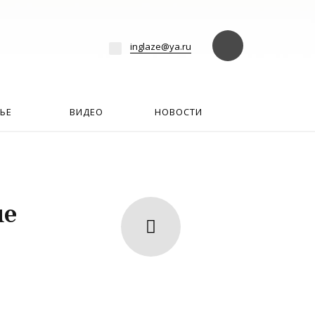
езде
Найти
inglaze@ya.ru
ЬЕ
ВИДЕО
НОВОСТИ
не