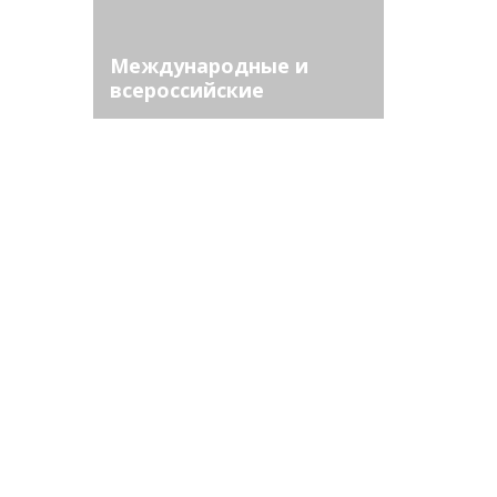
Международные и
всероссийские
соревнования г. Новый
Уренгой -
результаты,заходы,
трансляция