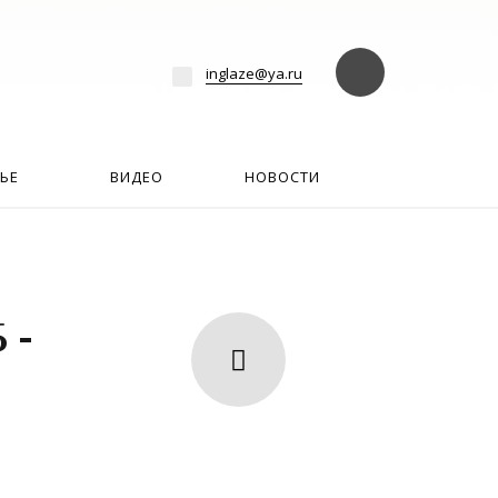
езде
Найти
inglaze@ya.ru
ЬЕ
ВИДЕО
НОВОСТИ
 -