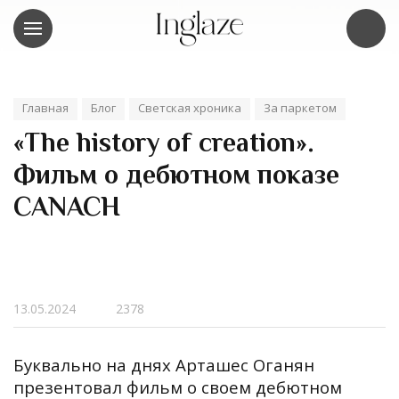
Главная
Блог
Светская хроника
За паркетом
«The history of creation».
Фильм о дебютном показе
CANACH
13.05.2024
2378
Буквально на днях Арташес Оганян
презентовал фильм о своем дебютном