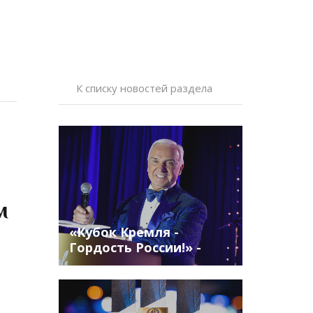
К списку новостей раздела
ам
«Кубок Кремля -
Гордость России!» -
сильнейшие танцоры и
лучшие мировые судьи