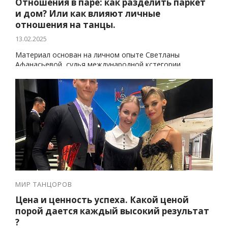
Отношения в паре: как разделить паркет
и дом? Или как влияют личные
отношения на танцы.
13.02.2025
Материал основан на личном опыте Светланы
Афанасьевой, судья международной кстегории
WDC,тренер воспитавший чемпионов России и мира,
призеров Блэкпулла, International, UK Championship.
МИР ТАНЦОРОВ
Цена и ценность успеха. Какой ценой
порой дается каждый высокий результат
?