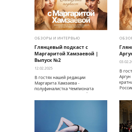
ОБЗОРЫ И ИНТЕРВЬЮ
ОБЗО
Глянцевый подкаст с
Глян
Маргаритой Хамзаевой |
Аргу
Выпуск №2
03.02.2
12.02.2025
В гос
Аргун
В гостях нашей редакции
кратн
Маргарита Хамзаева -
Росси
полуфиналистка Чемпионата
России, молодая мама и блогер с
лёгким и душевным подходом к
жизни!