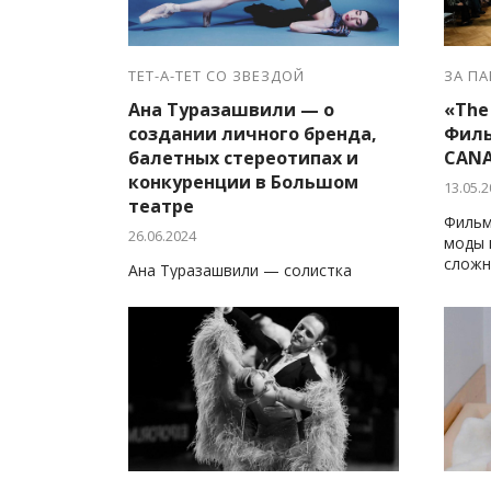
ТЕТ-А-ТЕТ СО ЗВЕЗДОЙ
ЗА П
Ана Туразашвили — о
«The 
создании личного бренда,
Филь
балетных стереотипах и
CAN
конкуренции в Большом
13.05.2
театре
Фильм
26.06.2024
моды 
сложн
Ана Туразашвили — солистка
созда
Большого театра, инфлюенсер и
приглашенное лицо многих
брендов.