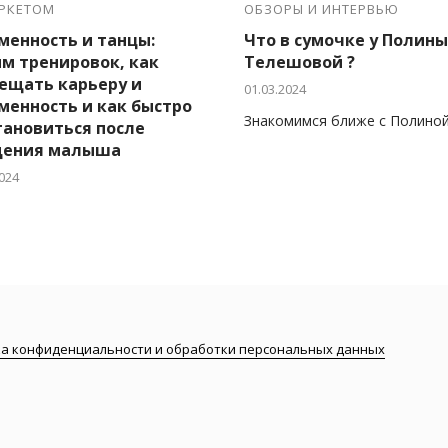
АРКЕТОМ
ОБЗОРЫ И ИНТЕРВЬЮ
менность и танцы:
Что в сумочке у Полины
м тренировок, как
Телешовой ?
ещать карьеру и
01.03.2024
менность и как быстро
Знакомимся ближе с Полино
тановиться после
дения малыша
024
ия Inglaze взяла интервью у
ратной чемпионки России по
оамериканской программе,
онки Европы- Юлии
овой.
а конфиденциальности и обработки персональных данных