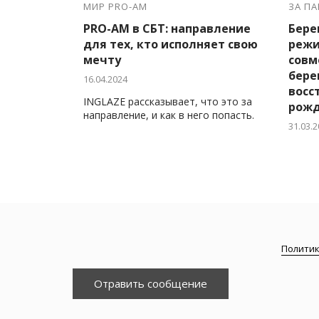
МИР PRO-AM
ЗА П
PRO-AM в СБТ: направление
Бере
для тех, кто исполняет свою
режи
мечту
совм
бере
16.04.2024
восс
INGLAZE рассказывает, что это за
рож
направление, и как в него попасть.
31.03.2
Редакц
трёхк
латин
чемпи
Ремиз
Политик
Отравить сообщение