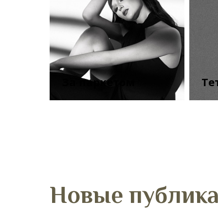
За паркетом
Те
смотреть все публикации
С
Новые публик