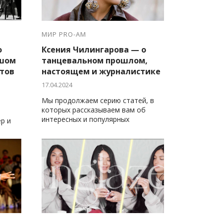
МИР PRO-AM
о
Ксения Чилингарова — о
ьшом
танцевальном прошлом,
стов
настоящем и журналистике
17.04.2024
Мы продолжаем серию статей, в
которых рассказываем вам об
интересных и популярных
р и
личностях танцевального мира.