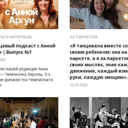
РЫ И ИНТЕРВЬЮ
ЗА ПАРКЕТОМ
цевый подкаст с Анной
«Я танцевала вместе со
н | Выпуск №1
своим ребенком: она на
паркете, а я за паркето
025
своих мыслях, зная ка
тях нашей редакции Анна
движение, каждый взм
 — Чемпионка Европы, 3-х
руки, каждую эмоцию».
ая финалистка Чемпионата
и
15.01.2025
Честный монолог
Елены Ивановой,
мамы Саюли, про
чувства родителей,
чьи дети заканчив
спортивную карьеру