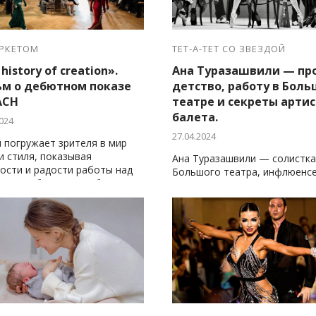
АРКЕТОМ
ТЕТ-А-ТЕТ СО ЗВЕЗДОЙ
history of creation».
Ана Туразашвили — пр
м о дебютном показе
детство, работу в Бол
ACH
театре и секреты арти
балета.
024
27.04.2024
 погружает зрителя в мир
и стиля, показывая
Ана Туразашвили — солистка
ости и радости работы над
Большого театра, инфлюенсе
нием собственного бренда
приглашенное лицо многих
брендов.