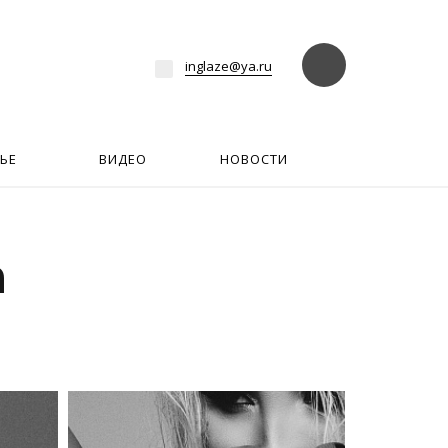
езде
Найти
inglaze@ya.ru
ЬЕ
ВИДЕО
НОВОСТИ
а