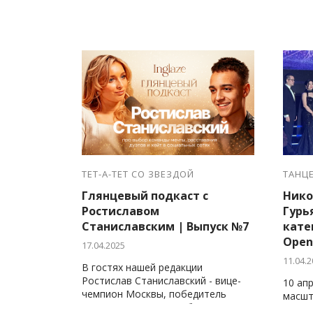
ТЕТ-А-ТЕТ СО ЗВЕЗДОЙ
ТАНЦ
Глянцевый подкаст с
Нико
Ростиславом
Гурь
Станиславским | Выпуск №7
кате
Open
17.04.2025
11.04.2
В гостях нашей редакции
Ростислав Станиславский - вице-
10 ап
чемпион Москвы, победитель
масшт
Первенства России, обладатель
на ко