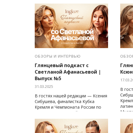
Кубка Мира
танцо
ОБЗОРЫ И ИНТЕРВЬЮ
ОБЗО
Глянцевый подкаст с
Глян
Светланой Афанасьевой |
Ксюн
Выпуск №5
17.03.2
31.03.2025
В гос
Сибуш
В гостях нашей редакции — Ксения
Кремл
Сибушева, финалистка Кубка
латин
Кремля и Чемпионата России по
Многи
латиноамериканской программе.
попул
Многие знают её, как Ксюнок —
танце
популярного блогера в
танцевальном мире.