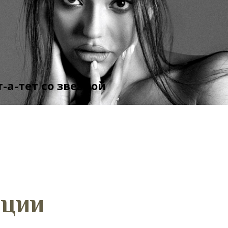
т-а-тет со звездой
мотреть все публикации
ации