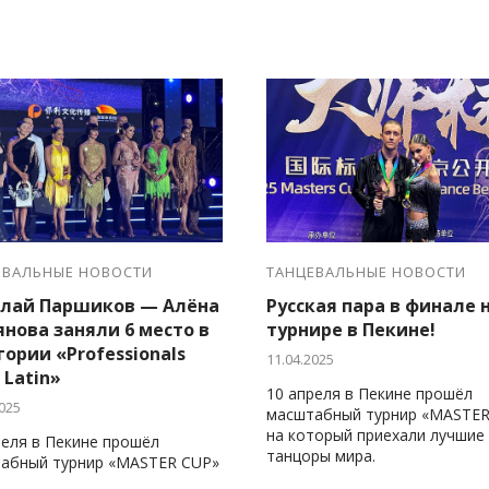
ЕВАЛЬНЫЕ НОВОСТИ
ТАНЦЕВАЛЬНЫЕ НОВОСТИ
лай Паршиков — Алёна
Русская пара в финале 
янова заняли 6 место в
турнире в Пекине!
гории «Professionals
11.04.2025
 Latin»
10 апреля в Пекине прошёл
025
масштабный турнир «MASTER
на который приехали лучшие
реля в Пекине прошёл
танцоры мира.
абный турнир «MASTER CUP»
торый приехали лучшие