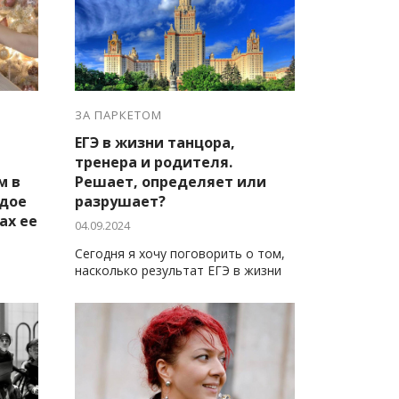
ЗА ПАРКЕТОМ
ЕГЭ в жизни танцора,
тренера и родителя.
м в
Решает, определяет или
ждое
разрушает?
ах ее
04.09.2024
Сегодня я хочу поговорить о том,
насколько результат ЕГЭ в жизни
танцора определяет его
дальнейшую судьбу.
ают
.