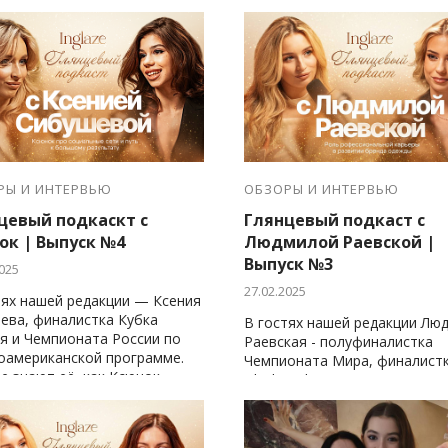
ры мира.
РЫ И ИНТЕРВЬЮ
ОБЗОРЫ И ИНТЕРВЬЮ
цевый подкаскт с
Глянцевый подкаст с
ок | Выпуск №4
Людмилой Раевской |
Выпуск №3
025
27.02.2025
тях нашей редакции — Ксения
ева, финалистка Кубка
В гостях нашей редакции Лю
я и Чемпионата России по
Раевская - полуфиналистка
оамериканской программе.
Чемпионата Мира, финалист
е знают её, как Ксюнок —
Blackpool.
ярного блогера в
вальном мире.