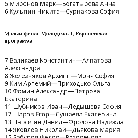
5 Миронов Марк—Богатырева Анна
6 Кульпин Никита—Сурнакова София
Малый финал Молодежь-1, Европейская
программа
7 Валикаев Константин—Алпатова
Александра
8 Железняков Архипп—Моня София
9 Ким Артемий—Приходько Ольга
10 Фомин Александр—Петрова
Екатерина
11 Шубников Иван—Ледышева София
12 Шаров Егор—Лущаева Екатерина
13 Парсегян Давид—Фролова Надежда
14 Яковлев Николай—Дьякова Мария
15 Бабуров Федор—Разоренова