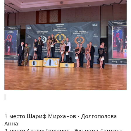
1 место Шариф Мирханов - Долгополова
Анна
2 место Артём Горюнов - Эльвира Лаптева