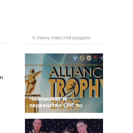
К списку новостей раздела
н
Чемпионат и
первенство СНГ по
танцевальному спорту