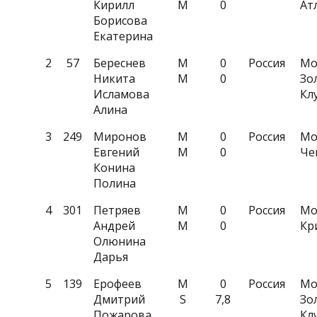
Кирилл
M
0
Ат
Борисова
Екатерина
2
57
Береснев
M
0
Россия
Мо
Никита
M
0
Зо
Исламова
Кл
Алина
3
249
Миронов
M
0
Россия
Мо
Евгений
M
0
Че
Конина
Полина
4
301
Петряев
M
0
Россия
Мо
Андрей
M
0
Кр
Олюнина
Дарья
5
139
Ерофеев
M
0
Россия
Мо
Дмитрий
S
7,8
Зо
Пожарова
Кл