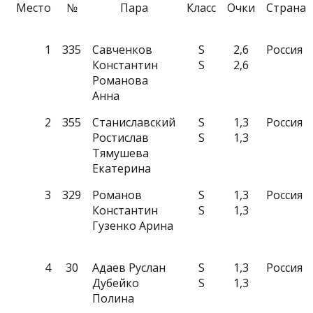
Место
№
Пара
Класс
Очки
Страна
1
335
Савченков
S
2,6
Россия
Константин
S
2,6
Романова
Анна
2
355
Станиславский
S
1,3
Россия
Ростислав
S
1,3
Тямушева
Екатерина
3
329
Романов
S
1,3
Россия
Константин
S
1,3
Гузенко Арина
4
30
Адаев Руслан
S
1,3
Россия
Дубейко
S
1,3
Полина