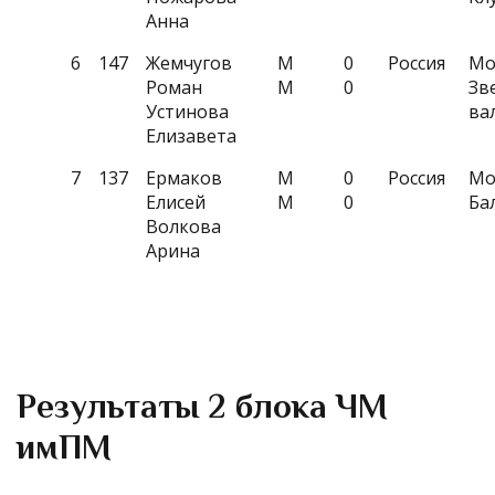
Анна
6
147
Жемчугов
M
0
Россия
Мо
Роман
M
0
Зв
Устинова
ва
Елизавета
7
137
Ермаков
M
0
Россия
Мо
Елисей
M
0
Ба
Волкова
Арина
Результаты 2 блока ЧМ
имПМ