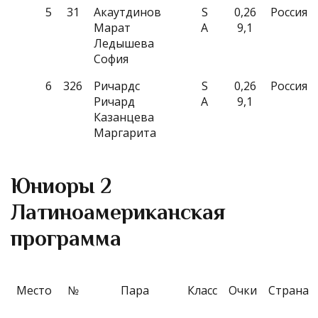
5
31
Акаутдинов
S
0,26
Россия
Марат
A
9,1
Ледышева
София
6
326
Ричардс
S
0,26
Россия
Ричард
A
9,1
Казанцева
Маргарита
Юниоры 2
Латиноамериканская
программа
Место
№
Пара
Класс
Очки
Страна