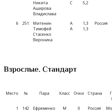
Никита
C
5,2
Аширова
Владислава
6
251
Митенин
A
1,3
Россия
Тимофей
A
1,3
Стасенко
Вероника
Взрослые. Стандарт
Место
№
Пара
Класс
Очки
Страна
1
142
Ефременко
M
0
Россия
Мо