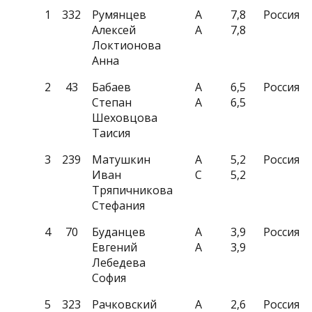
1
332
Румянцев
A
7,8
Россия
Алексей
A
7,8
Локтионова
Анна
2
43
Бабаев
A
6,5
Россия
Степан
A
6,5
Шеховцова
Таисия
3
239
Матушкин
A
5,2
Россия
Иван
C
5,2
Тряпичникова
Стефания
4
70
Буданцев
A
3,9
Россия
Евгений
A
3,9
Лебедева
София
5
323
Рачковский
A
2,6
Россия