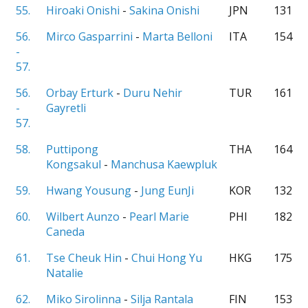
55.
Hiroaki Onishi
-
Sakina Onishi
JPN
131
56.
Mirco Gasparrini
-
Marta Belloni
ITA
154
-
57.
56.
Orbay Erturk
-
Duru Nehir
TUR
161
-
Gayretli
57.
58.
Puttipong
THA
164
Kongsakul
-
Manchusa Kaewpluk
59.
Hwang Yousung
-
Jung EunJi
KOR
132
60.
Wilbert Aunzo
-
Pearl Marie
PHI
182
Caneda
61.
Tse Cheuk Hin
-
Chui Hong Yu
HKG
175
Natalie
62.
Miko Sirolinna
-
Silja Rantala
FIN
153