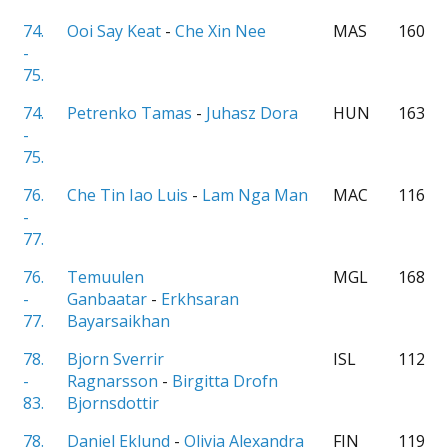
74.
Ooi Say Keat
-
Che Xin Nee
MAS
160
-
75.
74.
Petrenko Tamas
-
Juhasz Dora
HUN
163
-
75.
76.
Che Tin Iao Luis
-
Lam Nga Man
MAC
116
-
77.
76.
Temuulen
MGL
168
-
Ganbaatar
-
Erkhsaran
77.
Bayarsaikhan
78.
Bjorn Sverrir
ISL
112
-
Ragnarsson
-
Birgitta Drofn
83.
Bjornsdottir
78.
Daniel Eklund
-
Olivia Alexandra
FIN
119