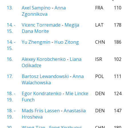
13.
Axel Sampino
-
Anna
FRA
110
Zgonnikova
14. -
Vicenc Torremade
-
Megija
LAT
178
15.
Dana Morite
14. -
Yu Zhengmin
-
Huo Zitong
CHN
186
15.
16.
Alexey Korobchenko
-
Liana
ISR
102
Odikadze
17.
Bartosz Lewandowski
-
Anna
POL
111
Walachowska
18. -
Egor Kondratenko
-
Mie Lincke
DEN
124
19.
Funch
18. -
Mads Friis Lassen
-
Anastasiia
DEN
147
19.
Hrosheva
20.
Wang Tian
-
Feng Xiezhuoyi
CHN
180