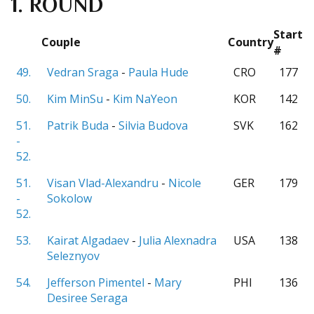
1. ROUND
Start
Couple
Country
#
49.
Vedran Sraga
-
Paula Hude
CRO
177
50.
Kim MinSu
-
Kim NaYeon
KOR
142
51.
Patrik Buda
-
Silvia Budova
SVK
162
-
52.
51.
Visan Vlad-Alexandru
-
Nicole
GER
179
-
Sokolow
52.
53.
Kairat Algadaev
-
Julia Alexnadra
USA
138
Seleznyov
54.
Jefferson Pimentel
-
Mary
PHI
136
Desiree Seraga