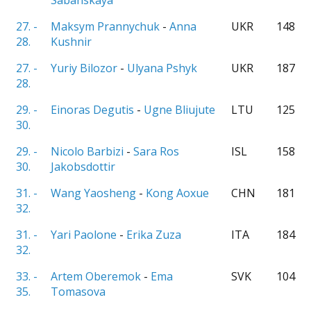
Sabanskaya
27. -
Maksym Prannychuk
-
Anna
UKR
148
28.
Kushnir
27. -
Yuriy Bilozor
-
Ulyana Pshyk
UKR
187
28.
29. -
Einoras Degutis
-
Ugne Bliujute
LTU
125
30.
29. -
Nicolo Barbizi
-
Sara Ros
ISL
158
30.
Jakobsdottir
31. -
Wang Yaosheng
-
Kong Aoxue
CHN
181
32.
31. -
Yari Paolone
-
Erika Zuza
ITA
184
32.
33. -
Artem Oberemok
-
Ema
SVK
104
35.
Tomasova