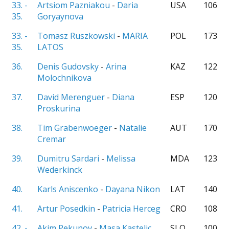
33. -
Artsiom Pazniakou
-
Daria
USA
106
35.
Goryaynova
33. -
Tomasz Ruszkowski
-
MARIA
POL
173
35.
LATOS
36.
Denis Gudovsky
-
Arina
KAZ
122
Molochnikova
37.
David Merenguer
-
Diana
ESP
120
Proskurina
38.
Tim Grabenwoeger
-
Natalie
AUT
170
Cremar
39.
Dumitru Sardari
-
Melissa
MDA
123
Wederkinck
40.
Karls Aniscenko
-
Dayana Nikon
LAT
140
41.
Artur Posedkin
-
Patricia Herceg
CRO
108
42. -
Akim Pekunov
-
Masa Kastelic
SLO
100