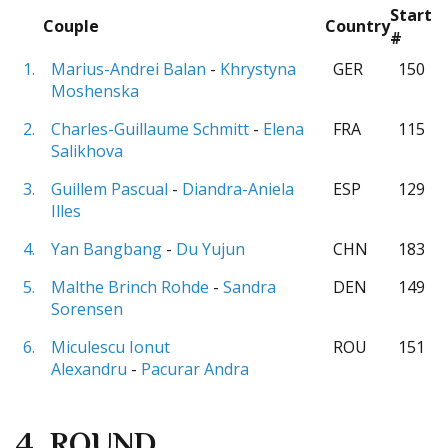
Start
Couple
Country
#
1.
Marius-Andrei Balan
-
Khrystyna
GER
150
Moshenska
2.
Charles-Guillaume Schmitt
-
Elena
FRA
115
Salikhova
3.
Guillem Pascual
-
Diandra-Aniela
ESP
129
Illes
4.
Yan Bangbang
-
Du Yujun
CHN
183
5.
Malthe Brinch Rohde
-
Sandra
DEN
149
Sorensen
6.
Miculescu Ionut
ROU
151
Alexandru
-
Pacurar Andra
4. ROUND