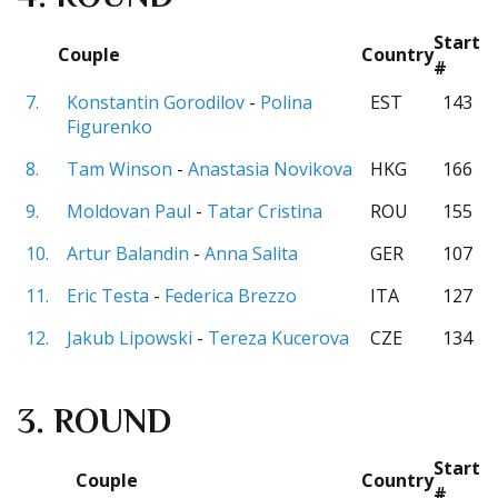
Start
Couple
Country
#
7.
Konstantin Gorodilov
-
Polina
EST
143
Figurenko
8.
Tam Winson
-
Anastasia Novikova
HKG
166
9.
Moldovan Paul
-
Tatar Cristina
ROU
155
10.
Artur Balandin
-
Anna Salita
GER
107
11.
Eric Testa
-
Federica Brezzo
ITA
127
12.
Jakub Lipowski
-
Tereza Kucerova
CZE
134
3. ROUND
Start
Couple
Country
#