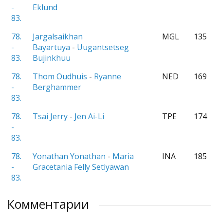
-
Eklund
83.
78.
Jargalsaikhan
MGL
135
-
Bayartuya
-
Uugantsetseg
83.
Bujinkhuu
78.
Thom Oudhuis
-
Ryanne
NED
169
-
Berghammer
83.
78.
Tsai Jerry
-
Jen Ai-Li
TPE
174
-
83.
78.
Yonathan Yonathan
-
Maria
INA
185
-
Gracetania Felly Setiyawan
83.
Комментарии