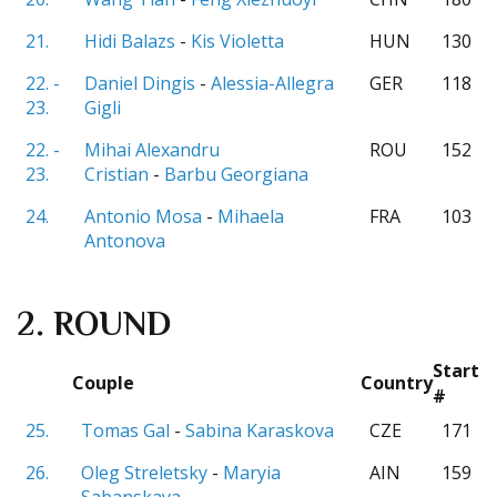
21.
Hidi Balazs
-
Kis Violetta
HUN
130
22. -
Daniel Dingis
-
Alessia-Allegra
GER
118
23.
Gigli
22. -
Mihai Alexandru
ROU
152
23.
Cristian
-
Barbu Georgiana
24.
Antonio Mosa
-
Mihaela
FRA
103
Antonova
2. ROUND
Start
Couple
Country
#
25.
Tomas Gal
-
Sabina Karaskova
CZE
171
26.
Oleg Streletsky
-
Maryia
AIN
159