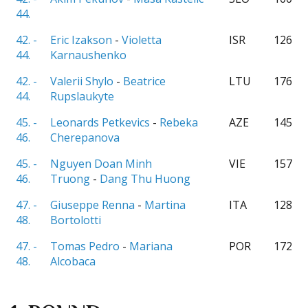
44.
42. -
Eric Izakson
-
Violetta
ISR
126
44.
Karnaushenko
42. -
Valerii Shylo
-
Beatrice
LTU
176
44.
Rupslaukyte
45. -
Leonards Petkevics
-
Rebeka
AZE
145
46.
Cherepanova
45. -
Nguyen Doan Minh
VIE
157
46.
Truong
-
Dang Thu Huong
47. -
Giuseppe Renna
-
Martina
ITA
128
48.
Bortolotti
47. -
Tomas Pedro
-
Mariana
POR
172
48.
Alcobaca